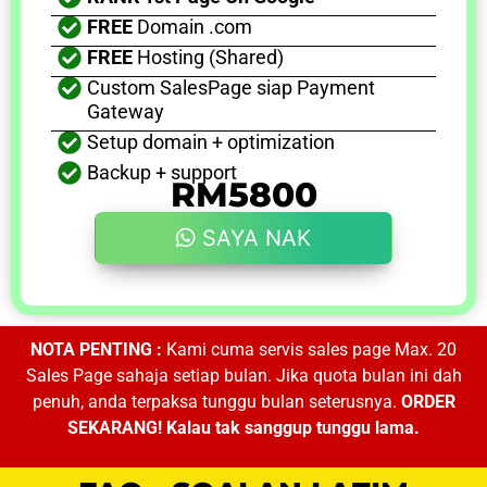
FREE
Domain .com
FREE
Hosting (Shared)
Custom SalesPage siap Payment
Gateway
Setup domain + optimization
Backup + support
RM5800
SAYA NAK
NOTA PENTING :
Kami cuma servis sales page Max. 20
Sales Page sahaja setiap bulan. Jika quota bulan ini dah
penuh, anda terpaksa tunggu bulan seterusnya.
ORDER
SEKARANG! Kalau tak sanggup tunggu lama.