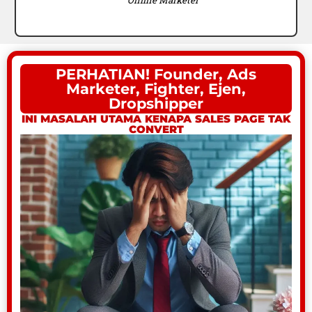
Online Marketer
PERHATIAN! Founder, Ads
Marketer, Fighter, Ejen,
Dropshipper
INI MASALAH UTAMA KENAPA SALES PAGE TAK
CONVERT