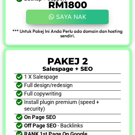
RM1800
SAYA NAK
*** Untuk Pakej Ini Anda Perlu ada domain dan hosting
sendiri.
PAKEJ 2
Salespage + SEO
1 X Salespage
Full design/redesign
Full copywriting
Install plugin premium (speed +
security)
On Page SEO
Off Page SEO
- Backlinks
RANK 1st Page On Google