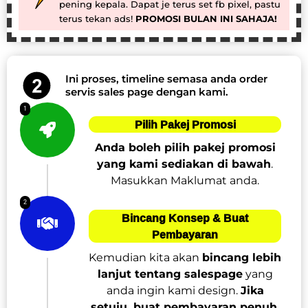
pening kepala. Dapat je terus set fb pixel, pastu
terus tekan ads!
PROMOSI BULAN INI SAHAJA!
Ini proses, timeline semasa anda order
servis sales page dengan kami.
1
Pilih Pakej Promosi
Anda boleh pilih pakej promosi
yang kami sediakan di bawah
.
Masukkan Maklumat anda.
2
Bincang Konsep & Buat
Pembayaran
Kemudian kita akan
bincang lebih
lanjut tentang salespage
yang
anda ingin kami design.
Jika
setuju, buat pembayaran penuh.