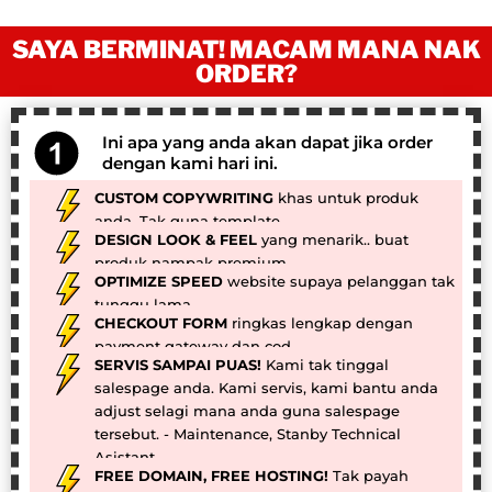
SAYA BERMINAT! MACAM MANA NAK
ORDER?
Ini apa yang anda akan dapat jika order
dengan kami hari ini.
CUSTOM COPYWRITING
khas untuk produk
anda. Tak guna template.
DESIGN LOOK & FEEL
yang menarik.. buat
produk nampak premium.
OPTIMIZE SPEED
website supaya pelanggan tak
tunggu lama.
CHECKOUT FORM
ringkas lengkap dengan
payment gateway dan cod.
SERVIS SAMPAI PUAS!
Kami tak tinggal
salespage anda. Kami servis, kami bantu anda
adjust selagi mana anda guna salespage
tersebut. - Maintenance, Stanby Technical
Asistant.
FREE DOMAIN, FREE HOSTING!
Tak payah